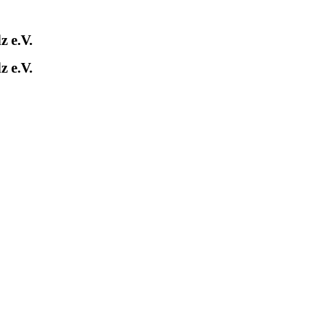
 e.V.
 e.V.