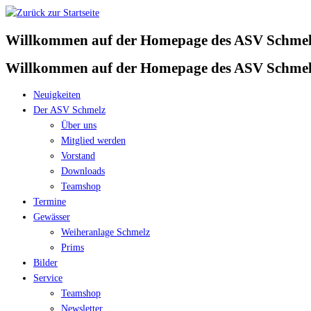
Zum
Inhalt
Willkommen auf der Homepage des ASV Schmelz
springen
Willkommen auf der Homepage des ASV Schmelz
Neuigkeiten
Der ASV Schmelz
Über uns
Mitglied werden
Vorstand
Downloads
Teamshop
Termine
Gewässer
Weiheranlage Schmelz
Prims
Bilder
Service
Teamshop
Newsletter