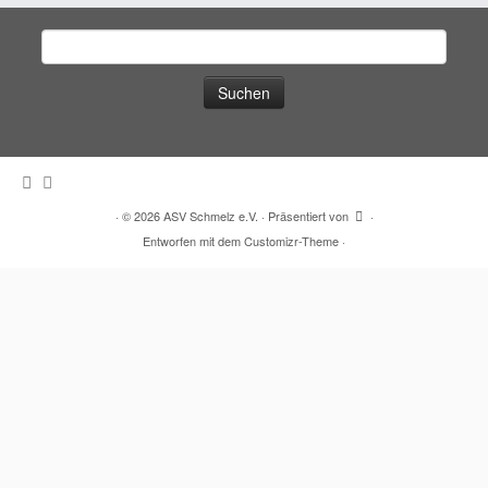
Suchen
nach:
·
© 2026
ASV Schmelz e.V.
·
Präsentiert von
·
Entworfen mit dem
Customizr-Theme
·