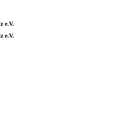
 e.V.
 e.V.