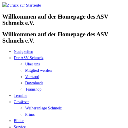
Zum
Inhalt
Willkommen auf der Homepage des ASV
springen
Schmelz e.V.
Willkommen auf der Homepage des ASV
Schmelz e.V.
Neuigkeiten
Der ASV Schmelz
Über uns
Mitglied werden
Vorstand
Downloads
Teamshop
Termine
Gewässer
Weiheranlage Schmelz
Prims
Bilder
Service