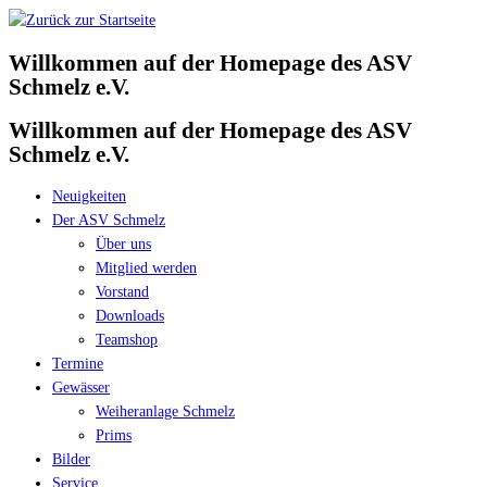
Zum
Inhalt
Willkommen auf der Homepage des ASV
springen
Schmelz e.V.
Willkommen auf der Homepage des ASV
Schmelz e.V.
Neuigkeiten
Der ASV Schmelz
Über uns
Mitglied werden
Vorstand
Downloads
Teamshop
Termine
Gewässer
Weiheranlage Schmelz
Prims
Bilder
Service