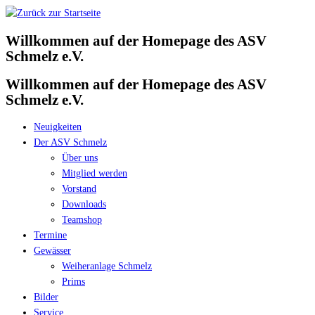
Zum
Inhalt
Willkommen auf der Homepage des ASV
springen
Schmelz e.V.
Willkommen auf der Homepage des ASV
Schmelz e.V.
Neuigkeiten
Der ASV Schmelz
Über uns
Mitglied werden
Vorstand
Downloads
Teamshop
Termine
Gewässer
Weiheranlage Schmelz
Prims
Bilder
Service