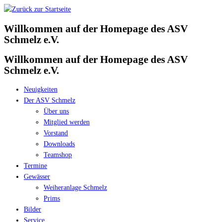
Zum
Inhalt
Willkommen auf der Homepage des ASV
springen
Schmelz e.V.
Willkommen auf der Homepage des ASV
Schmelz e.V.
Neuigkeiten
Der ASV Schmelz
Über uns
Mitglied werden
Vorstand
Downloads
Teamshop
Termine
Gewässer
Weiheranlage Schmelz
Prims
Bilder
Service