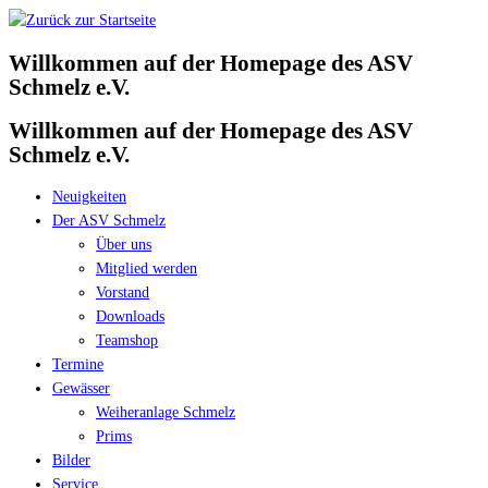
Zum
Inhalt
Willkommen auf der Homepage des ASV
springen
Schmelz e.V.
Willkommen auf der Homepage des ASV
Schmelz e.V.
Neuigkeiten
Der ASV Schmelz
Über uns
Mitglied werden
Vorstand
Downloads
Teamshop
Termine
Gewässer
Weiheranlage Schmelz
Prims
Bilder
Service