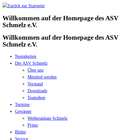
Zum
Inhalt
Willkommen auf der Homepage des ASV
springen
Schmelz e.V.
Willkommen auf der Homepage des ASV
Schmelz e.V.
Neuigkeiten
Der ASV Schmelz
Über uns
Mitglied werden
Vorstand
Downloads
Teamshop
Termine
Gewässer
Weiheranlage Schmelz
Prims
Bilder
Service