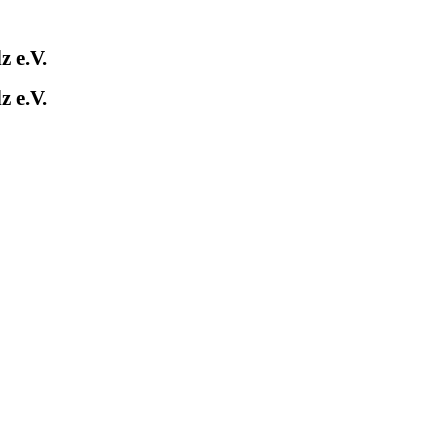
 e.V.
 e.V.