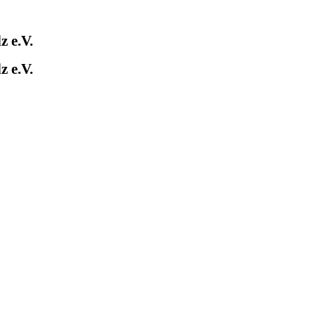
 e.V.
 e.V.