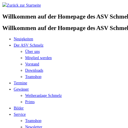
Zum
Inhalt
Willkommen auf der Homepage des ASV Schmelz
springen
Willkommen auf der Homepage des ASV Schmelz
Neuigkeiten
Der ASV Schmelz
Über uns
Mitglied werden
Vorstand
Downloads
Teamshop
Termine
Gewässer
Weiheranlage Schmelz
Prims
Bilder
Service
Teamshop
Newsletter