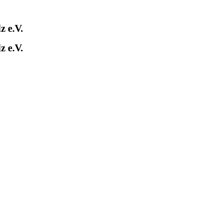
 e.V.
 e.V.