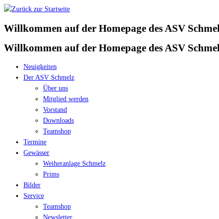
Zum
Inhalt
Willkommen auf der Homepage des ASV Schmelz
springen
Willkommen auf der Homepage des ASV Schmelz
Neuigkeiten
Der ASV Schmelz
Über uns
Mitglied werden
Vorstand
Downloads
Teamshop
Termine
Gewässer
Weiheranlage Schmelz
Prims
Bilder
Service
Teamshop
Newsletter