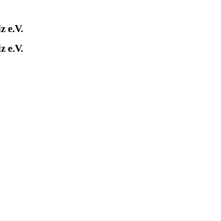
 e.V.
 e.V.