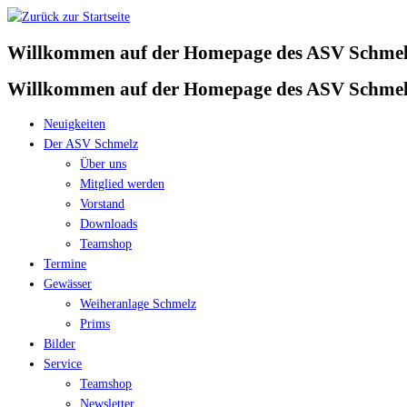
Zum
Inhalt
Willkommen auf der Homepage des ASV Schmelz
springen
Willkommen auf der Homepage des ASV Schmelz
Neuigkeiten
Der ASV Schmelz
Über uns
Mitglied werden
Vorstand
Downloads
Teamshop
Termine
Gewässer
Weiheranlage Schmelz
Prims
Bilder
Service
Teamshop
Newsletter