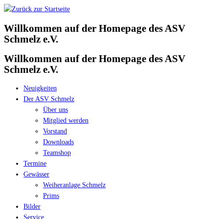
Zum
Inhalt
Willkommen auf der Homepage des ASV
springen
Schmelz e.V.
Willkommen auf der Homepage des ASV
Schmelz e.V.
Neuigkeiten
Der ASV Schmelz
Über uns
Mitglied werden
Vorstand
Downloads
Teamshop
Termine
Gewässer
Weiheranlage Schmelz
Prims
Bilder
Service