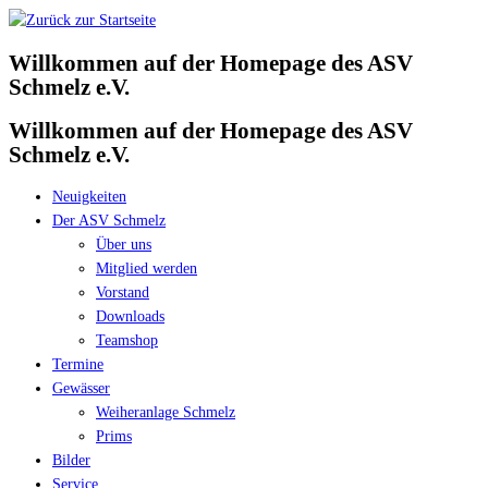
Zum
Inhalt
Willkommen auf der Homepage des ASV
springen
Schmelz e.V.
Willkommen auf der Homepage des ASV
Schmelz e.V.
Neuigkeiten
Der ASV Schmelz
Über uns
Mitglied werden
Vorstand
Downloads
Teamshop
Termine
Gewässer
Weiheranlage Schmelz
Prims
Bilder
Service