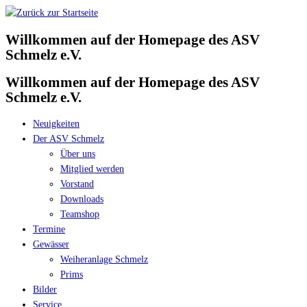
Zum
Inhalt
Willkommen auf der Homepage des ASV
springen
Schmelz e.V.
Willkommen auf der Homepage des ASV
Schmelz e.V.
Neuigkeiten
Der ASV Schmelz
Über uns
Mitglied werden
Vorstand
Downloads
Teamshop
Termine
Gewässer
Weiheranlage Schmelz
Prims
Bilder
Service