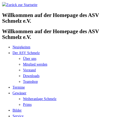
Zum
Inhalt
Willkommen auf der Homepage des ASV
springen
Schmelz e.V.
Willkommen auf der Homepage des ASV
Schmelz e.V.
Neuigkeiten
Der ASV Schmelz
Über uns
Mitglied werden
Vorstand
Downloads
Teamshop
Termine
Gewässer
Weiheranlage Schmelz
Prims
Bilder
Service