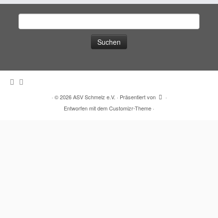
Suchen
nach:
·
© 2026
ASV Schmelz e.V.
·
Präsentiert von
·
Entworfen mit dem
Customizr-Theme
·