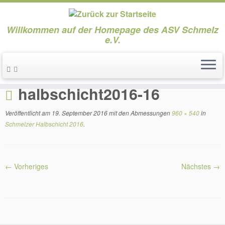
Willkommen auf der Homepage des ASV Schmelz
e.V.
Zum
Inhalt
Start
»
Schmelzer Halbschicht 2016
»
halbschicht2016-16
springen
halbschicht2016-16
Veröffentlicht am
19. September 2016
mit den Abmessungen
960 × 540
in
Schmelzer Halbschicht 2016
.
← Vorheriges
Nächstes →