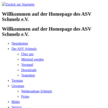
Zum
Inhalt
Willkommen auf der Homepage des ASV
springen
Schmelz e.V.
Willkommen auf der Homepage des ASV
Schmelz e.V.
Neuigkeiten
Der ASV Schmelz
Über uns
Mitglied werden
Vorstand
Downloads
Teamshop
Termine
Gewässer
Weiheranlage Schmelz
Prims
Bilder
Service