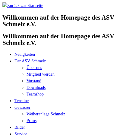
Zum
Inhalt
Willkommen auf der Homepage des ASV
springen
Schmelz e.V.
Willkommen auf der Homepage des ASV
Schmelz e.V.
Neuigkeiten
Der ASV Schmelz
Über uns
Mitglied werden
Vorstand
Downloads
Teamshop
Termine
Gewässer
Weiheranlage Schmelz
Prims
Bilder
Service