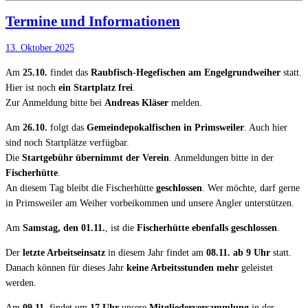
Termine und Informationen
13. Oktober 2025
Am
25.10.
findet das
Raubfisch-Hegefischen am Engelgrundweiher
statt.
Hier ist noch
ein Startplatz frei
.
Zur Anmeldung bitte bei
Andreas Kläser
melden.
Am
26.10.
folgt das
Gemeindepokalfischen in Primsweiler
. Auch hier
sind noch Startplätze verfügbar.
Die
Startgebühr übernimmt der Verein
. Anmeldungen bitte in der
Fischerhütte
.
An diesem Tag bleibt die Fischerhütte
geschlossen
. Wer möchte, darf gerne
in Primsweiler am Weiher vorbeikommen und unsere Angler unterstützen.
Am
Samstag, den 01.11.
, ist die
Fischerhütte ebenfalls geschlossen
.
Der
letzte Arbeitseinsatz
in diesem Jahr findet am
08.11. ab 9 Uhr
statt.
Danach können für dieses Jahr
keine Arbeitsstunden mehr
geleistet
werden.
Am
09.11.
findet um
17 Uhr
unsere
Mitgliederversammlung
in der