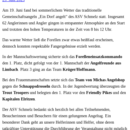
Am 19. Juni fand bei sommerlichem Wetter das traditionelle
Gemeinschaftsangeln „Ein Dorf angelt“ des ASV Schmelz statt. Insgesamt
62 Anglerinnen und Angler gingen in entspannter Atmosphäre an den Start
und trotzten den hohen Temperaturen in der Zeit von 8 bis 12 Uhr.
Das warme Wetter ließ die Forellen zwar etwas beißfaul erscheinen,
dennoch konnten respektable Fangergebnisse erzielt werden.
In der Mannschaftswertung sicherte sich das
Forelleneinsatzkommando
den 1. Platz, dicht gefolgt von der 1. Mannschaft der
Angelfreunde aus
Limbach
. Platz 3 ging an das Team
Krüger/Hoffmann.
Bei den Frauenmannschaften setzte sich das
Team von Michas Angelshop
gegen die
Schnappsdrosseln
durch. In der Jugendwertung überzeugten die
Trout Troopers
und belegten den 1. Platz vor den
Friendly Pikes
und den
Kapitalen Elritzen
.
Der ASV Schmelz bedankt sich herzlich bei allen Teilnehmenden,
Besucherinnen und Besuchern für einen gelungenen Angeltag. Ein
besonderer Dank geht an unsere Helferinnen und Helfer, ohne deren
tatkräftige Unterstützung die Durchführung der Veranstaltung nicht möglich