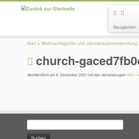
Neuigkeiten
Zum
Inhalt
Start
»
Weihnachtsgrüße und Jahreshauptversammlung
springen
church-gaced7fb0
Veröffentlicht am
9. Dezember 2021
mit den Abmessungen
640 × 
Suchen
nach: