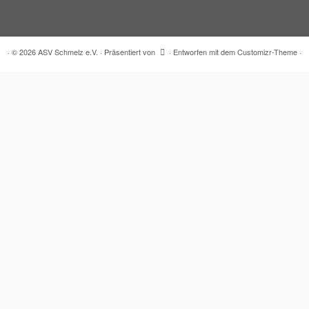
·
© 2026
ASV Schmelz e.V.
·
Präsentiert von
·
Entworfen mit dem
Customizr-Theme
·