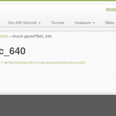
Will
Der ASV Schmelz
Termine
Gewässer
Bilder
 2022
»
church-gaced7fb0c_640
c_640
411
in
Weihnachtsgrüße und Jahreshauptversammlung 2022
.