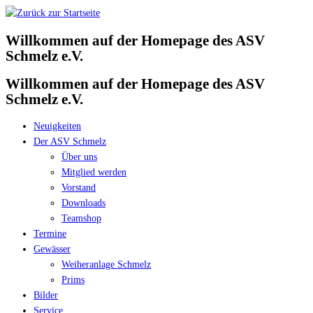
Zum
Inhalt
Willkommen auf der Homepage des ASV
springen
Schmelz e.V.
Willkommen auf der Homepage des ASV
Schmelz e.V.
Neuigkeiten
Der ASV Schmelz
Über uns
Mitglied werden
Vorstand
Downloads
Teamshop
Termine
Gewässer
Weiheranlage Schmelz
Prims
Bilder
Service