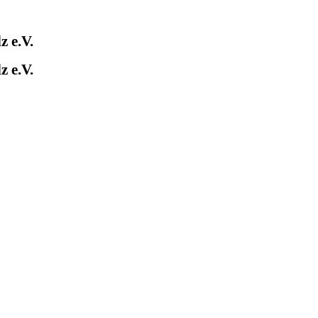
 e.V.
 e.V.