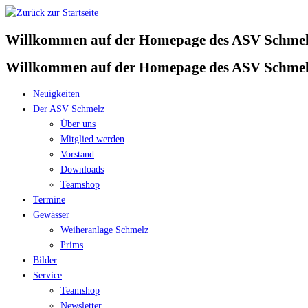
Zum
Inhalt
Willkommen auf der Homepage des ASV Schmelz
springen
Willkommen auf der Homepage des ASV Schmelz
Neuigkeiten
Der ASV Schmelz
Über uns
Mitglied werden
Vorstand
Downloads
Teamshop
Termine
Gewässer
Weiheranlage Schmelz
Prims
Bilder
Service
Teamshop
Newsletter